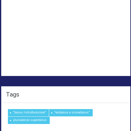
Tags
"bonus ristrutturazione"
"ecobonus e sismabonus"
plusvalenze superbonus