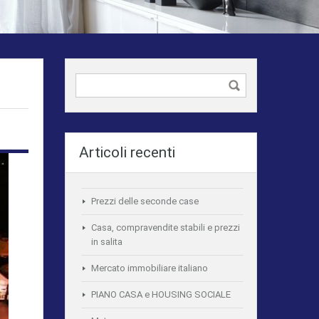
Articoli recenti
Prezzi delle seconde case
Casa, compravendite stabili e prezzi
in salita
Mercato immobiliare italiano
PIANO CASA e HOUSING SOCIALE