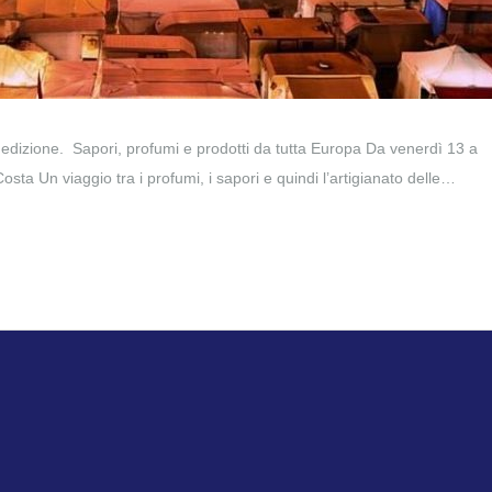
edizione. Sapori, profumi e prodotti da tutta Europa Da venerdì 13 a
a Un viaggio tra i profumi, i sapori e quindi l’artigianato delle…