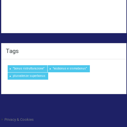
Tags
"bonus ristrutturazione"
"ecobonus e sismabonus"
plusvalenze superbonus
Privacy & Cookies