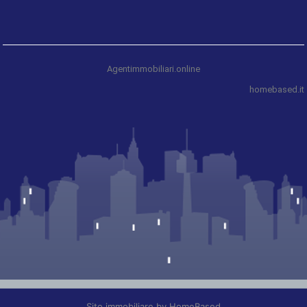
Agentimmobiliari.online
homebased.it
Sito immobiliare by HomeBased