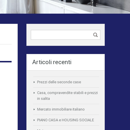
Articoli recenti
Prezzi delle seconde case
Casa, compravendite stabili e prezzi
in salita
Mercato immobiliare italiano
PIANO CASA e HOUSING SOCIALE