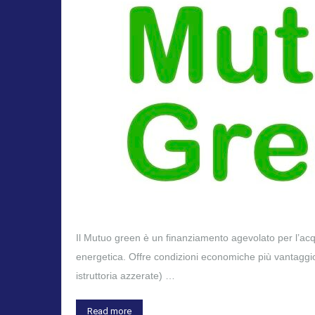
Il Mutuo green è un finanziamento agevolato per l’acquis
energetica. Offre condizioni economiche più vantaggiose
istruttoria azzerate) …
Read more