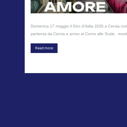
Domenica 17 maggio il Giro d’Italia 2026 a Cervia co
partenza da Cervia e arrivo al Corno alle Scale, mon
Read more