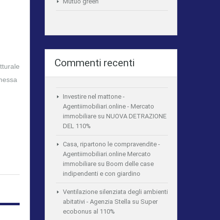
Mutuo green
Commenti recenti
turale
emessa
Investire nel mattone -
Agentiimobiliari.online - Mercato
immobiliare
su
NUOVA DETRAZIONE
DEL 110%
Casa, ripartono le compravendite -
Agentiimobiliari.online Mercato
immobiliare
su
Boom delle case
indipendenti e con giardino
Ventilazione silenziata degli ambienti
abitativi - Agenzia Stella
su
Super
ecobonus al 110%