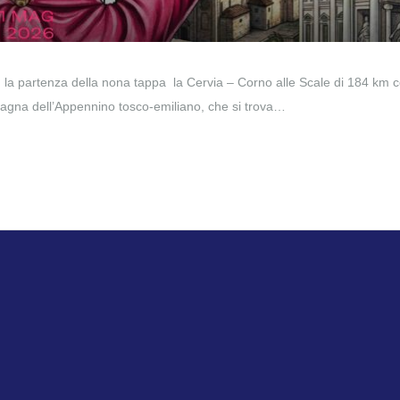
n la partenza della nona tappa la Cervia – Corno alle Scale di 184 km 
tagna dell’Appennino tosco-emiliano, che si trova…