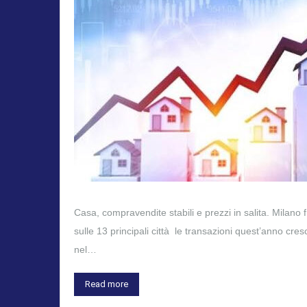
Casa, compravendite stabili e prezzi in salita. Milan
sulle 13 principali città le transazioni quest’anno cres
nel…
Read more