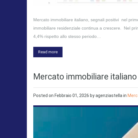
Mercato immobiliare italiano, segnali positivi nel prim
immobiliare residenziale continua a crescere. Nel pr
4,4% rispetto allo stesso periodo…
Read more
Mercato immobiliare italiano 
Posted on
Febbraio 01, 2026
by
agenziastella
in
Merca