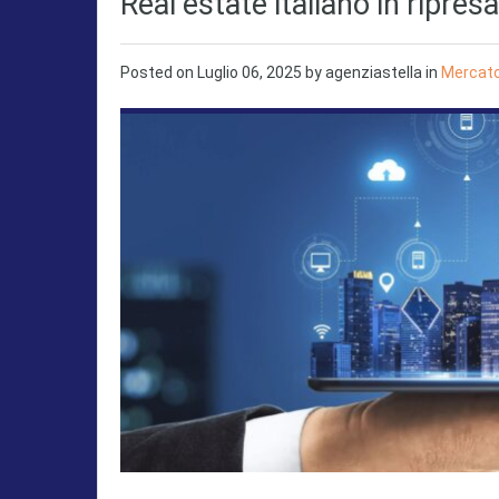
Real estate italiano in ripresa
Posted on
Luglio 06, 2025
by
agenziastella
in
Mercato