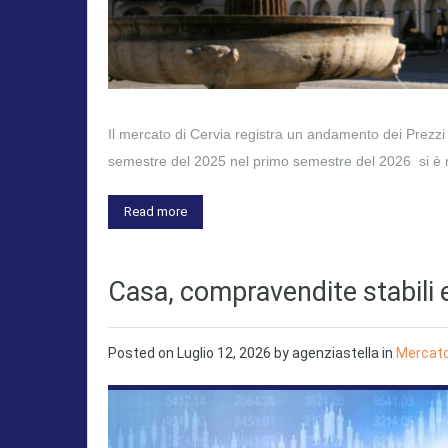
Il mercato di Cervia registra un andamento dei Prezzi
semestre del 2025 nel primo semestre del 2026 si è
Read more
Casa, compravendite stabili e 
Posted on
Luglio 12, 2026
by
agenziastella
in
Mercato