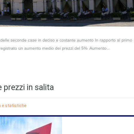
 delle seconde case in deciso e costante aumento In rapporto al primo
 registrato un aumento medio dei prezzi del 5% Aumento…
prezzi in salita
 e statistiche