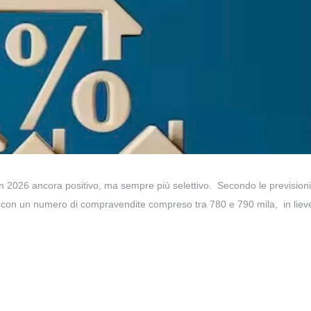
 un 2026 ancora positivo, ma sempre più selettivo. Secondo le previsioni
si con un numero di compravendite compreso tra 780 e 790 mila, in liev