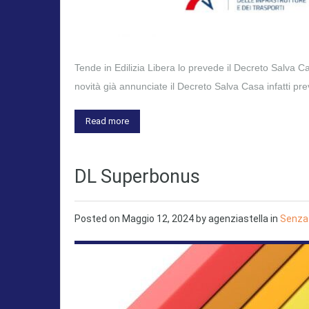
Tende in Edilizia Libera lo prevede il Decreto Salva Cas
novità già annunciate il Decreto Salva Casa infatti pre
Read more
DL Superbonus
Posted on
Maggio 12, 2024
by
agenziastella
in
Senza