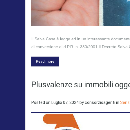
Il Salva Casa è legge ed in un interessante documento
di conversione al d.P.R. n. 380/2001 Il Decreto Salv
Read more
Plusvalenze su immobili ogg
Posted on
Luglio 07, 2024
by
consorzioagenti
in
Senz