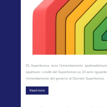
DL Superbonus, ecco l’emendamento: spalmadetrazioni, c
spalmare i crediti del Superbonus su 10 anni riguarde
l’emendamento del governo al Decreto Superbonus. 
Read more