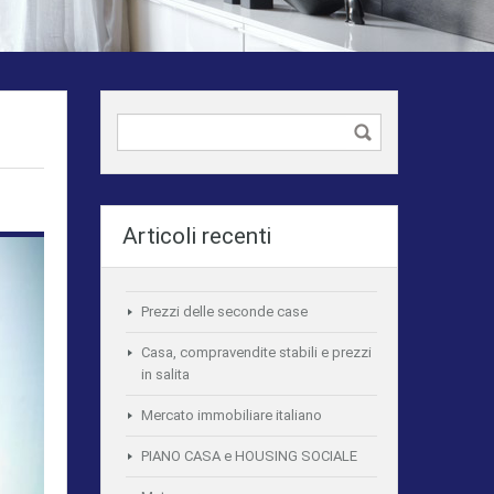
Articoli recenti
Prezzi delle seconde case
Casa, compravendite stabili e prezzi
in salita
Mercato immobiliare italiano
PIANO CASA e HOUSING SOCIALE