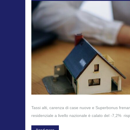
Tassi alti, carenza di case nuove e Superbonus frenan
residenziale a livello nazionale è calato del -7,2% ri