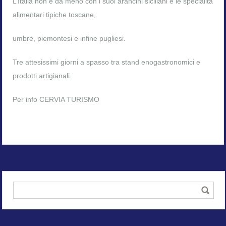
L’Italia non è da meno con i suoi arancini siciliani e le specialità
alimentari tipiche toscane,
umbre, piemontesi e infine pugliesi.
Tre attesissimi giorni a spasso tra stand enogastronomici e
prodotti artigianali.
Per info
CERVIA TURISMO