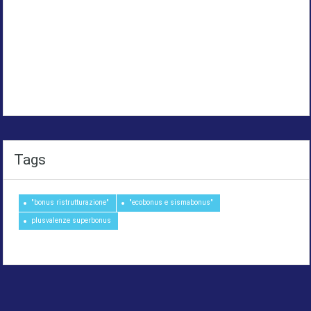
Tags
"bonus ristrutturazione"
"ecobonus e sismabonus"
plusvalenze superbonus